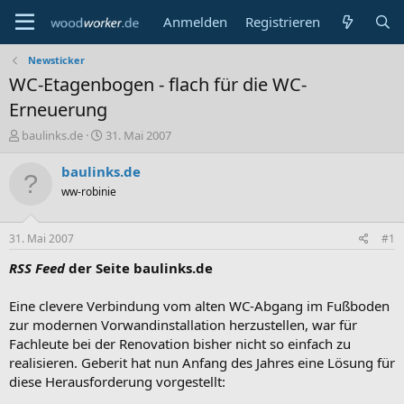
Anmelden
Registrieren
Newsticker
WC-Etagenbogen - flach für die WC-
Erneuerung
E
E
baulinks.de
31. Mai 2007
r
r
s
s
baulinks.de
t
t
ww-robinie
e
e
l
l
l
l
31. Mai 2007
#1
e
t
r
a
RSS Feed
der Seite baulinks.de
m
Eine clevere Verbindung vom alten WC-Abgang im Fußboden
zur modernen Vorwandinstallation herzustellen, war für
Fachleute bei der Renovation bisher nicht so einfach zu
realisieren. Geberit hat nun Anfang des Jahres eine Lösung für
diese Herausforderung vorgestellt: