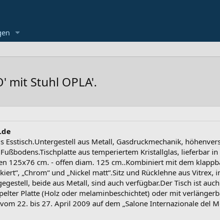
gen
 mit Stuhl OPLA'.
.de
ls Esstisch.Untergestell aus Metall, Gasdruckmechanik, höhenver
ßbodens.Tischplatte aus temperiertem Kristallglas, lieferbar in 
 125x76 cm. - offen diam. 125 cm..Kombiniert mit dem klappbaren
kiert“, „Chrom“ und „Nickel matt“.Sitz und Rücklehne aus Vitrex, 
gestell, beide aus Metall, sind auch verfügbar.Der Tisch ist auch
ppelter Platte (Holz oder melaminbeschichtet) oder mit verlängerb
vom 22. bis 27. April 2009 auf dem „Salone Internazionale del Mo