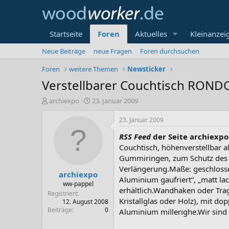
Startseite
Foren
Aktuelles
Kleinanzei
Neue Beiträge
neue Fragen
Foren durchsuchen
Foren
weitere Themen
Newsticker
Verstellbarer Couchtisch RONDO'
E
E
archiexpo
23. Januar 2009
r
r
s
s
23. Januar 2009
t
t
RSS Feed
der Seite archiexpo
e
e
l
l
Couchtisch, höhenverstellbar a
l
l
Gummiringen, zum Schutz des Fu
e
t
Verlängerung.Maße: geschlossen
archiexpo
r
a
Aluminium gaufriert“, „matt lac
m
ww-pappel
erhältlich.Wandhaken oder Trage
Registriert
Kristallglas oder Holz), mit do
12. August 2008
Beiträge
0
Aluminium millerighe.Wir sind 