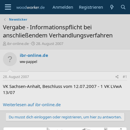
Anmelden
Registrieren
Newsticker
Vergabe - Informationspflicht bei
anschließendem Verhandlungsverfahren
E
E
ibr-online.de
28. August 2007
r
r
s
s
ibr-online.de
t
t
ww-pappel
e
e
l
l
l
l
28. August 2007
#1
e
t
r
a
VK Sachsen-Anhalt, Beschluss vom 12.07.2007 - 1 VK LVwA
m
13/07
Weiterlesen auf ibr-online.de
Du musst dich einloggen oder registrieren, um hier zu antworten.