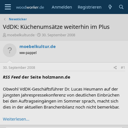
Anmelden
Registrieren
Newsticker
VdDK: Küchenumsätze weiterhin im Plus
E
E
moebelkultur.de
30. September 2008
r
r
s
s
moebelkultur.de
t
t
ww-pappel
e
e
l
l
l
l
30. September 2008
#1
e
t
r
a
RSS Feed
der Seite holzmann.de
m
Obwohl VdDK-Geschäftsführer Dr. Lucas Heumann auf der
jüngsten Jahrespressekonferenz von deutlichen Einbrüchen
bei den Auftragseingängen im Sommer sprach, macht sich
dies in der aktuellen Branchenbilanz noch nicht bemerkbar.
Weiterlesen...