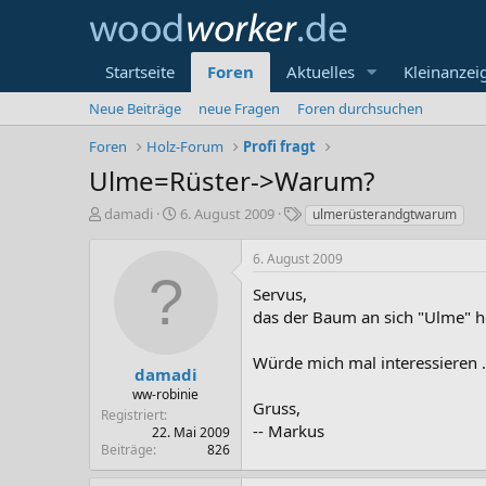
Startseite
Foren
Aktuelles
Kleinanzei
Neue Beiträge
neue Fragen
Foren durchsuchen
Foren
Holz-Forum
Profi fragt
Ulme=Rüster->Warum?
E
E
S
damadi
6. August 2009
ulmerüsterandgtwarum
r
r
c
s
s
h
6. August 2009
t
t
l
e
e
a
Servus,
l
l
g
das der Baum an sich "Ulme" hei
l
l
w
e
t
o
Würde mich mal interessieren ...
r
a
r
damadi
m
t
ww-robinie
Gruss,
e
Registriert
-- Markus
22. Mai 2009
Beiträge
826