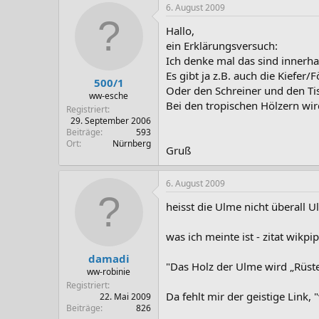
6. August 2009
Hallo,
ein Erklärungsversuch:
Ich denke mal das sind inner
Es gibt ja z.B. auch die Kiefer/F
500/1
Oder den Schreiner und den Tis
ww-esche
Bei den tropischen Hölzern wir
Registriert
29. September 2006
Beiträge
593
Ort
Nürnberg
Gruß
6. August 2009
heisst die Ulme nicht überall 
was ich meinte ist - zitat wikpi
damadi
"Das Holz der Ulme wird „Rüst
ww-robinie
Registriert
Da fehlt mir der geistige Link,
22. Mai 2009
Beiträge
826