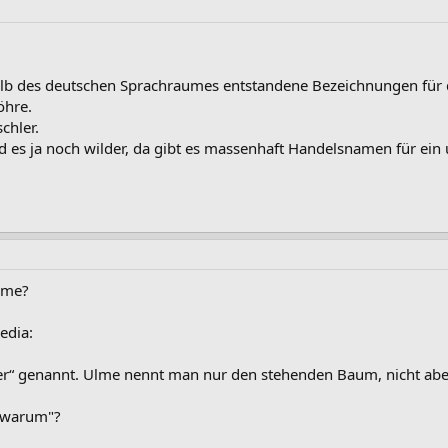
halb des deutschen Sprachraumes entstandene Bezeichnungen für
öhre.
chler.
d es ja noch wilder, da gibt es massenhaft Handelsnamen für ein
Ulme?
pedia:
er“ genannt. Ulme nennt man nur den stehenden Baum, nicht aber
 "warum"?