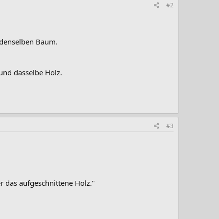
#2
 denselben Baum.
 und dasselbe Holz.
#3
 das aufgeschnittene Holz."