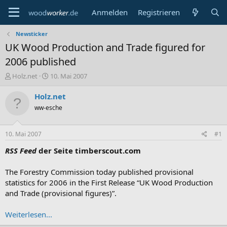
Anmelden
Registrieren
Newsticker
UK Wood Production and Trade figured for
2006 published
E
E
Holz.net
10. Mai 2007
r
r
s
s
Holz.net
t
t
ww-esche
e
e
l
l
l
l
10. Mai 2007
#1
e
t
r
a
RSS Feed
der Seite timberscout.com
m
The Forestry Commission today published provisional
statistics for 2006 in the First Release “UK Wood Production
and Trade (provisional figures)”.
Weiterlesen...