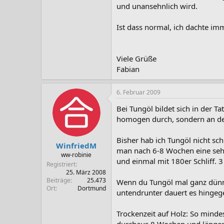
und unansehnlich wird.
Ist dass normal, ich dachte im
Viele Grüße
Fabian
6. Februar 2009
Bei Tungöl bildet sich in der 
homogen durch, sondern an de
Bisher hab ich Tungöl nicht s
WinfriedM
man nach 6-8 Wochen eine sehr 
ww-robinie
und einmal mit 180er Schliff. 
Registriert
25. März 2008
Beiträge
25.473
Wenn du Tungöl mal ganz dünn a
Ort
Dortmund
untendrunter dauert es hingege
Trockenzeit auf Holz: So minde