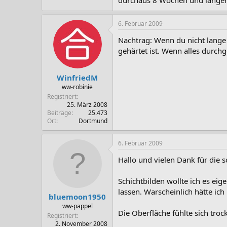
durchaus 8 Wochen und länger
6. Februar 2009
Nachtrag: Wenn du nicht lange 
gehärtet ist. Wenn alles durchge
WinfriedM
ww-robinie
Registriert
25. März 2008
Beiträge
25.473
Ort
Dortmund
6. Februar 2009
Hallo und vielen Dank für die s
Schichtbilden wollte ich es e
lassen. Warscheinlich hätte ich
bluemoon1950
ww-pappel
Die Oberfläche fühlte sich troc
Registriert
2. November 2008