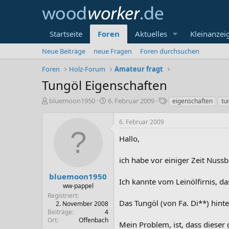
Startseite
Foren
Aktuelles
Kleinanzei
Neue Beiträge
neue Fragen
Foren durchsuchen
Foren
Holz-Forum
Amateur fragt
Tungöl Eigenschaften
E
E
S
bluemoon1950
6. Februar 2009
eigenschaften
tu
r
r
c
s
s
h
6. Februar 2009
t
t
l
e
e
a
Hallo,
l
l
g
l
l
w
ich habe vor einiger Zeit Nuss
e
t
o
r
a
r
bluemoon1950
Ich kannte vom Leinölfirnis, da
m
t
ww-pappel
e
Registriert
Das Tungöl (von Fa. Di**) hint
2. November 2008
Beiträge
4
Ort
Offenbach
Mein Problem, ist, dass dieser 