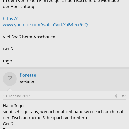
In dem verlinkten Film zeige ich den Bau und die Montage
der Vorrichtung.
https://
www.youtube.com/watch?v=kYuB4exr9sQ
Viel Spaß beim Anschauen.
Gruß
Ingo
fioretto
ww-birke
13. Februar 2017
#2
Hallo Ingo,
sieht sehr gut aus, wen ich mal zeit habe werde ich auch mal
den Tisch an meine Scheppach verbreitern.
Gruß