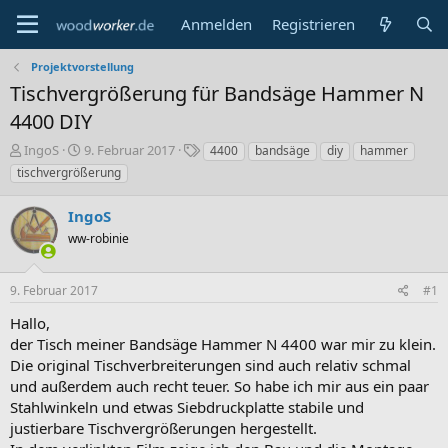
Anmelden
Registrieren
Projektvorstellung
Tischvergrößerung für Bandsäge Hammer N
4400 DIY
E
E
S
IngoS
9. Februar 2017
4400
bandsäge
diy
hammer
r
r
c
tischvergrößerung
s
s
h
t
t
l
IngoS
e
e
a
l
ww-robinie
l
g
l
l
w
e
t
o
9. Februar 2017
#1
r
a
r
m
t
Hallo,
e
der Tisch meiner Bandsäge Hammer N 4400 war mir zu klein.
Die original Tischverbreiterungen sind auch relativ schmal
und außerdem auch recht teuer. So habe ich mir aus ein paar
Stahlwinkeln und etwas Siebdruckplatte stabile und
justierbare Tischvergrößerungen hergestellt.