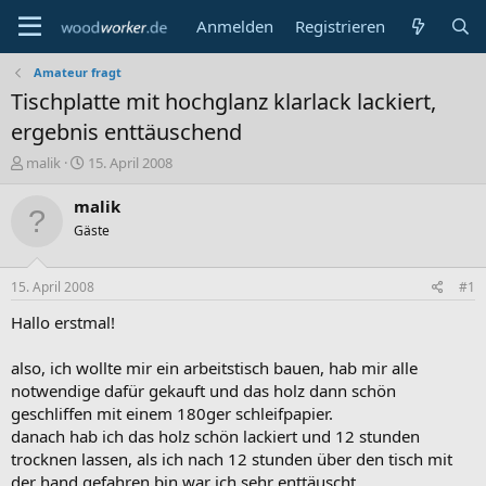
Anmelden
Registrieren
Amateur fragt
Tischplatte mit hochglanz klarlack lackiert,
ergebnis enttäuschend
E
E
malik
15. April 2008
r
r
s
s
malik
t
t
Gäste
e
e
l
l
l
l
15. April 2008
#1
e
t
r
a
Hallo erstmal!
m
also, ich wollte mir ein arbeitstisch bauen, hab mir alle
notwendige dafür gekauft und das holz dann schön
geschliffen mit einem 180ger schleifpapier.
danach hab ich das holz schön lackiert und 12 stunden
trocknen lassen, als ich nach 12 stunden über den tisch mit
der hand gefahren bin war ich sehr enttäuscht.