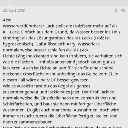
23. April 2008
#8
Also:
Wasserverdünnbarer Lack stellt die Holzfaser mehr auf als
KH-Lack. Einfach aus dem Grund, da Wasser besser ins Holz
eindringt als das Lösungsmittes des KH-Lacks (Holz ist
hygroskopisch). Dafür lässt sich Acryl Wasserlack
normalerweise besser schleifen als KH-Lack.
Fichte Längsholzkanten sind kein Problem, sie verhalten sich
wie die Flächen. Hirnholzkanten sind jedoch kaum gut zu
lackieren. Auch ist Fichte an und für sich für eine schöne
deckende Oberfläche nicht unbedingt das Gelbe vom Ei. In
diesem Fall wäre eine MDF besser gewesen.
Wie es aussieht hast du das Regal als ganzes
zusammengebaut und lackierst es jetzt. Der Profi lackiert
normalerweise die Einzelteile nach den konstruktiven und
Schleifarbeiten, und baut sie dann mit fertiger Oberfläche
zusammen. Es gibt auch manchmal Ausnahmen, doch wird
immer versucht zuerst die Oberfläche fertig zu stellen und
dann zusammenzubauen.
Ich würde Airless der Becherpistole vorziehen, da bei Airless