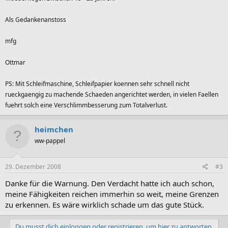
Als Gedankenanstoss
mfg
Ottmar
PS: Mit Schleifmaschine, Schleifpapier koennen sehr schnell nicht
rueckgaengig zu machende Schaeden angerichtet werden, in vielen Faellen
fuehrt solch eine Verschlimmbesserung zum Totalverlust.
heimchen
ww-pappel
29. Dezember 2008
#3
Danke für die Warnung. Den Verdacht hatte ich auch schon,
meine Fähigkeiten reichen immerhin so weit, meine Grenzen
zu erkennen. Es wäre wirklich schade um das gute Stück.
Du musst dich einloggen oder registrieren, um hier zu antworten.