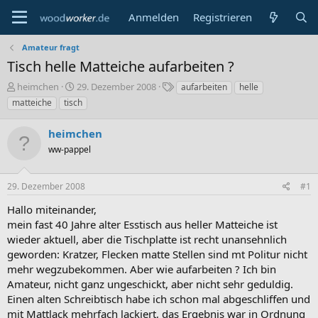
Anmelden
Registrieren
Amateur fragt
Tisch helle Matteiche aufarbeiten ?
E
E
S
heimchen
29. Dezember 2008
aufarbeiten
helle
r
r
c
matteiche
tisch
s
s
h
t
t
l
heimchen
e
e
a
l
ww-pappel
l
g
l
l
w
e
t
o
29. Dezember 2008
#1
r
a
r
m
t
Hallo miteinander,
e
mein fast 40 Jahre alter Esstisch aus heller Matteiche ist
wieder aktuell, aber die Tischplatte ist recht unansehnlich
geworden: Kratzer, Flecken matte Stellen sind mt Politur nicht
mehr wegzubekommen. Aber wie aufarbeiten ? Ich bin
Amateur, nicht ganz ungeschickt, aber nicht sehr geduldig.
Einen alten Schreibtisch habe ich schon mal abgeschliffen und
mit Mattlack mehrfach lackiert, das Ergebnis war in Ordnung