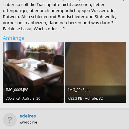
- aber so soll die Tiaschplatte nicht aussehen, lieber
offenporiger, aber auch unempfidlich gegen Wasser oder
Rotwein. Also schleifen mit Bandschleifer und Stahlwolle,
vorher noch abbeizen, dann neu beizen und was dann ?
Farblose Lasur, Wachs oder ... ?
Anhänge
IMG_0005.JPG
IMG_0048.jpg
705,8 KB · Aufrufe: 30
683,3 KB · Aufrufe: 32
edelres
ww-robinie