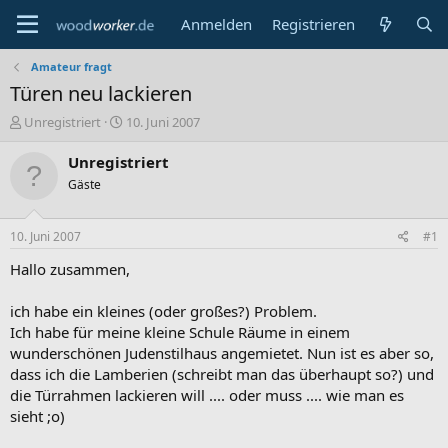
Anmelden
Registrieren
Amateur fragt
Türen neu lackieren
E
E
Unregistriert
10. Juni 2007
r
r
s
s
Unregistriert
t
t
Gäste
e
e
l
l
l
l
10. Juni 2007
#1
e
t
r
a
Hallo zusammen,
m
ich habe ein kleines (oder großes?) Problem.
Ich habe für meine kleine Schule Räume in einem
wunderschönen Judenstilhaus angemietet. Nun ist es aber so,
dass ich die Lamberien (schreibt man das überhaupt so?) und
die Türrahmen lackieren will .... oder muss .... wie man es
sieht ;o)