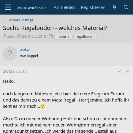
Anmelden
Registrieren
Amateur fragt
Suche Regalböden - welches Material?
E
E
S
zeta
24. März 2010
material
regalböden
r
r
c
s
s
h
zeta
t
t
l
ww-pappel
e
e
a
l
l
g
l
l
w
24. März 2010
#1
e
t
o
r
a
r
Hallo,
m
t
e
nach längerem Mitlesen jetzt hier die erste Frage im Forum -
und das dann zu einem Metallregal - Herrjemine. Ich hoffe ihr
seht es mir nach...
Also: Da in meiner Wohnung Holz nun schon recht dominiert
möchte ich mit meinem neuen Wohnzimmerregal einen
Kontrapunkt setzen. Ich werde das tragende Gestell aus