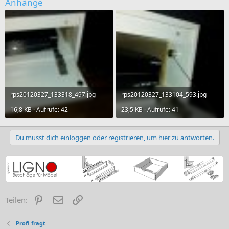
Anhänge
rps20120327_133318_497.jpg
rps20120327_133104_593.jpg
16,8 KB · Aufrufe: 42
23,5 KB · Aufrufe: 41
Du musst dich einloggen oder registrieren, um hier zu antworten.
Pinterest
E-Mail
Link
Teilen:
Profi fragt