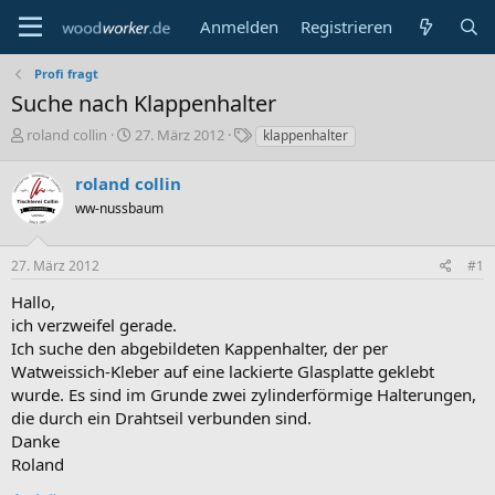
Anmelden
Registrieren
Profi fragt
Suche nach Klappenhalter
E
E
S
roland collin
27. März 2012
klappenhalter
r
r
c
s
s
h
roland collin
t
t
l
ww-nussbaum
e
e
a
l
l
g
l
l
w
27. März 2012
#1
e
t
o
r
a
r
Hallo,
m
t
ich verzweifel gerade.
e
Ich suche den abgebildeten Kappenhalter, der per
Watweissich-Kleber auf eine lackierte Glasplatte geklebt
wurde. Es sind im Grunde zwei zylinderförmige Halterungen,
die durch ein Drahtseil verbunden sind.
Danke
Roland