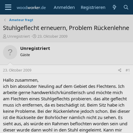
Anmelden
Registrieren
Amateur fragt
Stuhlgeflecht erneuern, Problem Rückenlehne
E
E
Unregistriert
23. Oktober 2009
r
r
s
s
Unregistriert
t
t
Gäste
e
e
l
l
l
l
23. Oktober 2009
#1
e
t
r
a
Hallo zusammen,
m
ich bin absoluter Neuling auf dem Gebiet des Flechtens. Ich
arbeite gerne handwerklich/künstlerisch und möchte mich
am Flechten eines Stuhlgeflechts probieren. das alte geflecht
muss ich entfernen, da es beschädigt ist. Beim Sitz habe ich
keine Probleme. Bei der Rückenlehne jedoch schon. Bei dieser
ist die Rückseite der Bohrlöcher nämlich nicht zu sehen. Es
sieht aus, als würde ein Rahmen beflochten worden sein und
dieser wurde dann wohl in den Stuhl eingeleimt. Kann mir