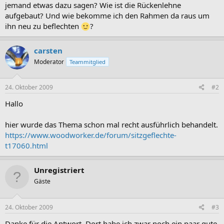
jemand etwas dazu sagen? Wie ist die Rückenlehne
aufgebaut? Und wie bekomme ich den Rahmen da raus um
ihn neu zu beflechten
?
carsten
Moderator
Teammitglied
24. Oktober 2009
#2
Hallo
hier wurde das Thema schon mal recht ausführlich behandelt.
https://www.woodworker.de/forum/sitzgeflechte-
t17060.html
Unregistriert
Gäste
24. Oktober 2009
#3
Danke für die Antwort. Dort habe ich zwar noch ein paar gute