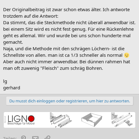
Und immer schön Ehrgeizig bleiben. Aufgeben ist nur was für
Der Originalbeitrag ist zwar schon etwas älter. Ich antworte
Feiglinge
trotzdem auf die Antwort:
Da stimmt, das die Steckmethode nicht überall anwendbar ist.
bei einem Sitz wird es nicht fest genug. Für eine Rückenlehne
geht es allemal. Wir und wurde bei uns schon hunderte mal
gemacht.
Naja, und die Methode mit den schrägen Löchern- ist die
Schnellste von allen. man ist ca 1/3 schneller als normal
Aber auch nicht immer anwendbar. Bei dünnen rahmen hat
man oft zuwenig "Fleisch" zum schräg Bohren.
lg
gerhard
Du musst dich einloggen oder registrieren, um hier zu antworten.
Pinterest
E-Mail
Link
Teilen: