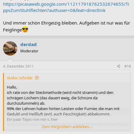
https://picasaweb.google.com/112117918762532674655/Ti
ppsZumStuhlflechten?authuser=0&feat=directlink
Und immer schön Ehrgeizig bleiben. Aufgeben ist nur was für
Feiglinge
derdad
Moderator
4. Dezember 2011
#18
skidoc schrieb:
Hallo,
ich rate von der Steckmethode (wird nicht stramm) und den
schrägen Löchern (das dauert ewig, die Schnüre da
durchzufummeln) ab.
99% der Lehnen haben hinten Leisten oder Furnier, die man mit
Geduld und Heißluft (evtl. auch Feuchtigkeit) abbekommt.
Ein paar Tipps von mir s. hier
https://picasaweb.google.com/112117918762532674655/TippsZumS
Zum Vergrößern anklicken....
tuhlflechten?authuser=0&feat=directlink