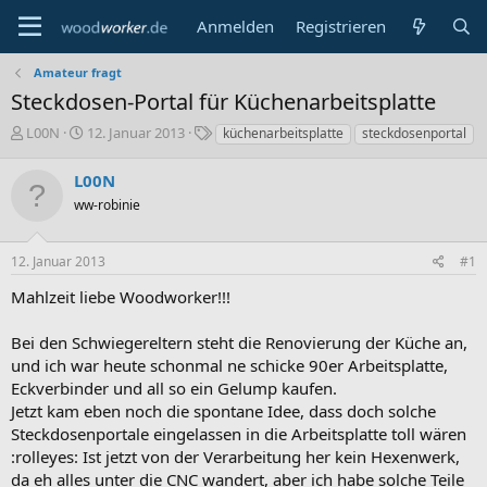
Anmelden
Registrieren
Amateur fragt
Steckdosen-Portal für Küchenarbeitsplatte
E
E
S
L00N
12. Januar 2013
küchenarbeitsplatte
steckdosenportal
r
r
c
s
s
h
L00N
t
t
l
ww-robinie
e
e
a
l
l
g
l
l
w
12. Januar 2013
#1
e
t
o
r
a
r
Mahlzeit liebe Woodworker!!!
m
t
e
Bei den Schwiegereltern steht die Renovierung der Küche an,
und ich war heute schonmal ne schicke 90er Arbeitsplatte,
Eckverbinder und all so ein Gelump kaufen.
Jetzt kam eben noch die spontane Idee, dass doch solche
Steckdosenportale eingelassen in die Arbeitsplatte toll wären
:rolleyes: Ist jetzt von der Verarbeitung her kein Hexenwerk,
da eh alles unter die CNC wandert, aber ich habe solche Teile