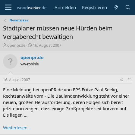
Anmelden
Registrieren
Newsticker
Stadtplaner müssen neue Hürden beim
Vergaberecht bewältigen
E
E
openpr.de
16. August 2007
r
r
s
s
openpr.de
t
t
ww-robinie
e
e
l
l
l
l
16. August 2007
#1
e
t
r
a
Eine Meldung bei openPR.de von FPS Fritze Paul Seelig,
m
Rechtsanwälte vom - Die Baulandentwicklung steht vor einer
neuen, großen Herausforderung, deren Folgen sich bereit
jetzt darin zeigen, dass einige Großprojekte seit kurzem auf
Eis liegen ...
Weiterlesen...