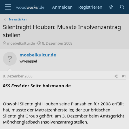
Anmelden
Registrieren
Newsticker
Silentnight Houben: Musste Insolvenzantrag
stellen
E
E
moebelkultur.de
8. Dezember 2008
r
r
s
s
moebelkultur.de
t
t
ww-pappel
e
e
l
l
l
l
8. Dezember 2008
#1
e
t
r
a
RSS Feed
der Seite holzmann.de
m
Obwohl Silentnight Houben seine Planzahlen für 2008 erfüllt
hat, musste der Matratzenhersteller, der zur britischen
Silentnight Group gehört, am 3. Dezember beim Amtsgericht
Mönchengladbach Insolvenzantrag stellen.