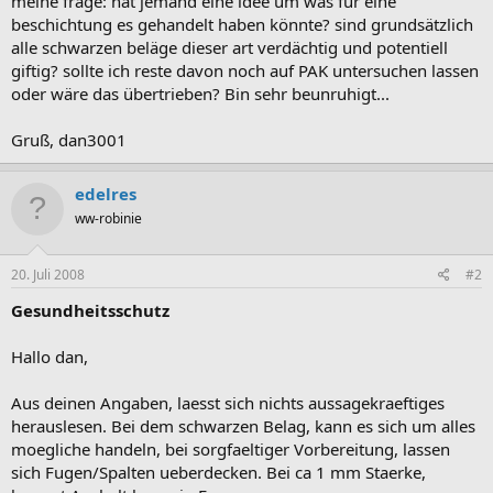
meine frage: hat jemand eine idee um was für eine
beschichtung es gehandelt haben könnte? sind grundsätzlich
alle schwarzen beläge dieser art verdächtig und potentiell
giftig? sollte ich reste davon noch auf PAK untersuchen lassen
oder wäre das übertrieben? Bin sehr beunruhigt...
Gruß, dan3001
edelres
ww-robinie
20. Juli 2008
#2
Gesundheitsschutz
Hallo dan,
Aus deinen Angaben, laesst sich nichts aussagekraeftiges
herauslesen. Bei dem schwarzen Belag, kann es sich um alles
moegliche handeln, bei sorgfaeltiger Vorbereitung, lassen
sich Fugen/Spalten ueberdecken. Bei ca 1 mm Staerke,