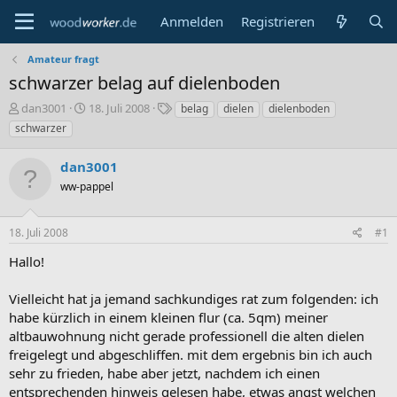
Anmelden
Registrieren
Amateur fragt
schwarzer belag auf dielenboden
E
E
S
dan3001
18. Juli 2008
belag
dielen
dielenboden
r
r
c
schwarzer
s
s
h
t
t
l
dan3001
e
e
a
l
ww-pappel
l
g
l
l
w
e
t
o
18. Juli 2008
#1
r
a
r
m
t
Hallo!
e
Vielleicht hat ja jemand sachkundiges rat zum folgenden: ich
habe kürzlich in einem kleinen flur (ca. 5qm) meiner
altbauwohnung nicht gerade professionell die alten dielen
freigelegt und abgeschliffen. mit dem ergebnis bin ich auch
sehr zu frieden, habe aber jetzt, nachdem ich einen
entsprechenden hinweis gelesen habe, etwas angst welchen