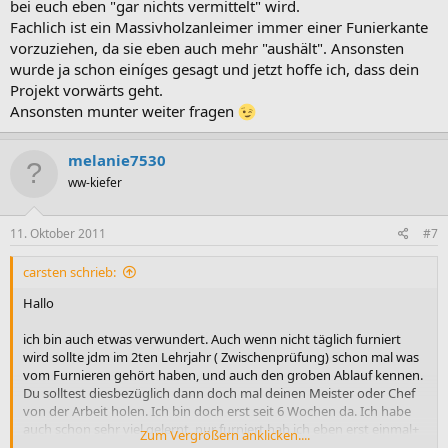
bei euch eben "gar nichts vermittelt" wird.
Fachlich ist ein Massivholzanleimer immer einer Funierkante
vorzuziehen, da sie eben auch mehr "aushält". Ansonsten
wurde ja schon einíges gesagt und jetzt hoffe ich, dass dein
Projekt vorwärts geht.
Ansonsten munter weiter fragen
melanie7530
ww-kiefer
11. Oktober 2011
#7
carsten schrieb:
Hallo
ich bin auch etwas verwundert. Auch wenn nicht täglich furniert
wird sollte jdm im 2ten Lehrjahr ( Zwischenprüfung) schon mal was
vom Furnieren gehört haben, und auch den groben Ablauf kennen.
Du solltest diesbezüglich dann doch mal deinen Meister oder Chef
von der Arbeit holen. Ich bin doch erst seit 6 Wochen da. Ich habe
auch schon sehr viel gelernt, nur furniert hab ich eben erst einmal+
Zum Vergrößern anklicken....
einmal in der Berufsschule...........