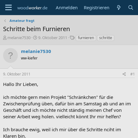
Anmelden
Registrieren
Amateur fragt
Schritte beim Furnieren
E
E
S
melanie7530
9. Oktober 2011
furnieren
schritte
r
r
c
s
s
h
melanie7530
t
t
l
ww-kiefer
e
e
a
l
l
g
l
l
w
9. Oktober 2011
#1
e
t
o
r
a
r
Hallo Ihr Lieben,
m
t
e
ich möchte gern mein Projekt "Schränkchen" für die
Zwischenprüfung üben, dafür bin am Samstag ab und an im
Geschäft und ich möchte nicht ständig meinen Chef von
seiner Arbeit weg holen. vielleicht könnt Ihr mir helfen?
Ich brauche ewig, weil ich mir über die Schritte nciht im
Klaren bin.