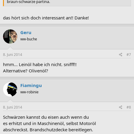
braun-schwarze partina.
das hört sich doch interessant an!! Danke!
Geru
ww-buche
8. Juni 2014
#7
hmm... Leinöl habe ich nicht. snifff!!
Alternative? Olivenöl?
Fiamingu
ww-robinie
8. Juni 2014
#8
Schwärzen kannst du eisen auch wenn du
es erhitzt und in Maschinenöl, selbst Motoröl
abschreckst. Brandschutzdecke bereitlegen.