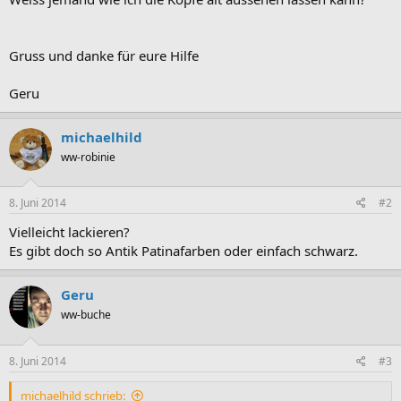
Gruss und danke für eure Hilfe
Geru
michaelhild
ww-robinie
8. Juni 2014
#2
Vielleicht lackieren?
Es gibt doch so Antik Patinafarben oder einfach schwarz.
Geru
ww-buche
8. Juni 2014
#3
michaelhild schrieb: