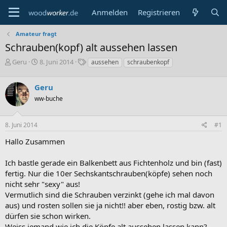
Anmelden
Registrieren
Amateur fragt
Schrauben(kopf) alt aussehen lassen
E
E
S
Geru
8. Juni 2014
aussehen
schraubenkopf
r
r
c
s
s
h
Geru
t
t
l
e
e
a
ww-buche
l
l
g
l
l
w
8. Juni 2014
#1
e
t
o
r
a
r
Hallo Zusammen
m
t
e
Ich bastle gerade ein Balkenbett aus Fichtenholz und bin (fast)
fertig. Nur die 10er Sechskantschrauben(köpfe) sehen noch
nicht sehr "sexy" aus!
Vermutlich sind die Schrauben verzinkt (gehe ich mal davon
aus) und rosten sollen sie ja nicht!! aber eben, rostig bzw. alt
dürfen sie schon wirken.
Weiss jemand wie ich die Köpfe alt aussehen lassen kann?