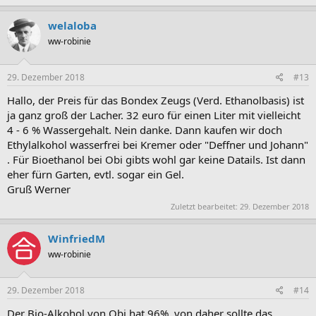
welaloba
ww-robinie
29. Dezember 2018
#13
Hallo, der Preis für das Bondex Zeugs (Verd. Ethanolbasis) ist
ja ganz groß der Lacher. 32 euro für einen Liter mit vielleicht
4 - 6 % Wassergehalt. Nein danke. Dann kaufen wir doch
Ethylalkohol wasserfrei bei Kremer oder "Deffner und Johann"
. Für Bioethanol bei Obi gibts wohl gar keine Datails. Ist dann
eher fürn Garten, evtl. sogar ein Gel.
Gruß Werner
Zuletzt bearbeitet:
29. Dezember 2018
WinfriedM
ww-robinie
29. Dezember 2018
#14
Der Bio-Alkohol von Obi hat 96%, von daher sollte das