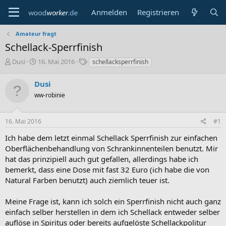
Anmelden
Registrieren
Amateur fragt
Schellack-Sperrfinish
E
E
S
Dusi
16. Mai 2016
schellacksperrfinish
r
r
c
s
s
h
Dusi
t
t
l
ww-robinie
e
e
a
l
l
g
l
l
w
16. Mai 2016
#1
e
t
o
r
a
r
Ich habe dem letzt einmal Schellack Sperrfinish zur einfachen
m
t
Oberflächenbehandlung von Schrankinnenteilen benutzt. Mir
e
hat das prinzipiell auch gut gefallen, allerdings habe ich
bemerkt, dass eine Dose mit fast 32 Euro (ich habe die von
Natural Farben benutzt) auch ziemlich teuer ist.
Meine Frage ist, kann ich solch ein Sperrfinish nicht auch ganz
einfach selber herstellen in dem ich Schellack entweder selber
auflöse in Spiritus oder bereits aufgelöste Schellackpolitur