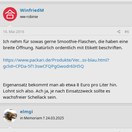
WinfriedM
ww-robinie
16. Mai 2016
#6
Ich nehm für sowas gerne Smoothie-Flaschen, die haben eine
breite Öffnung. Natürlich ordentlich mit Etikett beschriften.
https://www.packari.de/Produkte/Ver...ss-blau.html?
gclid=CPDa-5f13swCFQPgGwodr6IH5Q
Eigenansatz bekommt man ab etwa 8 Euro pro Liter hin.
Lohnt sich also. Ach ja, je nach Einsatzzweck sollte es
wachsfreier Schellack sein.
elmgi
in Memoriam † 24.03.2025