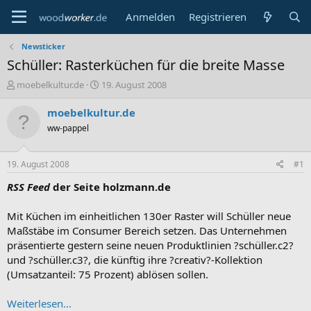
Anmelden
Registrieren
Newsticker
Schüller: Rasterküchen für die breite Masse
E
E
moebelkultur.de
19. August 2008
r
r
s
s
moebelkultur.de
t
t
ww-pappel
e
e
l
l
l
l
19. August 2008
#1
e
t
r
a
RSS Feed
der Seite holzmann.de
m
Mit Küchen im einheitlichen 130er Raster will Schüller neue
Maßstäbe im Consumer Bereich setzen. Das Unternehmen
präsentierte gestern seine neuen Produktlinien ?schüller.c2?
und ?schüller.c3?, die künftig ihre ?creativ?-Kollektion
(Umsatzanteil: 75 Prozent) ablösen sollen.
Weiterlesen...