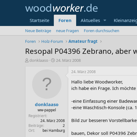
Startseite
Foren
Aktuelles
Kleinanzei
Neue Beiträge
neue Fragen
Foren durchsuchen
Foren
Holz-Forum
Amateur fragt
Resopal P04396 Zebrano, aber 
E
E
donklaaso
24. März 2008
r
r
s
s
24. März 2008
t
t
Hallo liebe Woodworker,
e
e
l
l
ich habe ein Frage. Ich möchte
l
l
e
t
-eine Einfassung einer Badewa
donklaaso
r
a
-eine Waschtisch-Konsole (ca
m
ww-pappel
Registriert
Bild zur besseren Vorstellbarkei
24. März 2008
Beiträge
2
Ort
bei Hamburg
bauen, Dekor soll P04396 Zebr