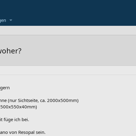
gen
woher?
 gern
nne (nur Sichtseite, ca. 2000x500mm)
. 1500x550x40mm)
t füge ich bei.
ano von Resopal sein.