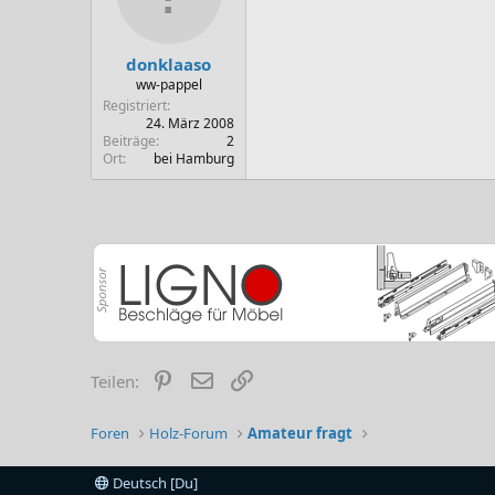
donklaaso
ww-pappel
Registriert
24. März 2008
Beiträge
2
Ort
bei Hamburg
Pinterest
E-Mail
Link
Teilen:
Foren
Holz-Forum
Amateur fragt
Deutsch [Du]