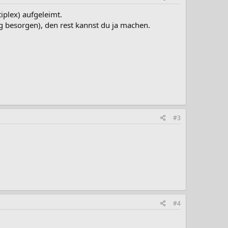
tiplex) aufgeleimt.
g besorgen), den rest kannst du ja machen.
#3
#4