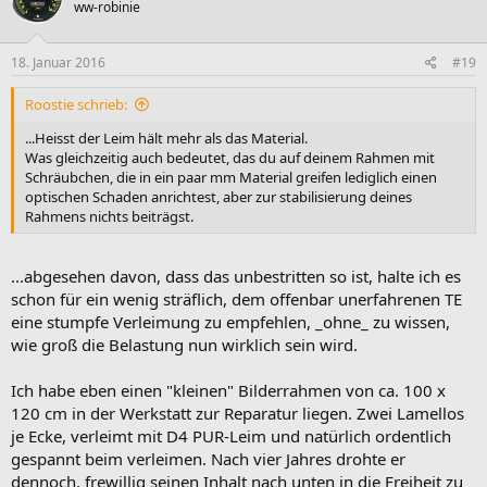
ww-robinie
18. Januar 2016
#19
Roostie schrieb:
...Heisst der Leim hält mehr als das Material.
Was gleichzeitig auch bedeutet, das du auf deinem Rahmen mit
Schräubchen, die in ein paar mm Material greifen lediglich einen
optischen Schaden anrichtest, aber zur stabilisierung deines
Rahmens nichts beiträgst.
...abgesehen davon, dass das unbestritten so ist, halte ich es
schon für ein wenig sträflich, dem offenbar unerfahrenen TE
eine stumpfe Verleimung zu empfehlen, _ohne_ zu wissen,
wie groß die Belastung nun wirklich sein wird.
Ich habe eben einen "kleinen" Bilderrahmen von ca. 100 x
120 cm in der Werkstatt zur Reparatur liegen. Zwei Lamellos
je Ecke, verleimt mit D4 PUR-Leim und natürlich ordentlich
gespannt beim verleimen. Nach vier Jahres drohte er
dennoch, frewillig seinen Inhalt nach unten in die Freiheit zu