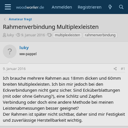
Anmelden
Registrieren
Amateur fragt
Rahmenverbindung Multiplexleisten
E
E
S
luky
9. Januar 2016
multiplexleisten
rahmenverbindung
r
r
c
s
s
h
luky
t
t
l
ww-pappel
e
e
a
l
l
g
l
l
w
9. Januar 2016
#1
e
t
o
r
a
r
Ich brauche mehrere Rahmen aus 18mm dicken und 60mm
m
t
breiten Multiplexleisten. Ich bin mir jedoch bei den
e
Eckverbindungen nicht ganz sicher. Sind Ecküberblattungen
(mit oder ohne Gehrung?), eine Schlitz und Zapfen
Verbindung oder doch eine andere Methode bei meinen
Leistenabmessungen besser geeignet?
Der Rahmen ist später nicht sichtbar, daher sind mir Festigkeit
und zuverlässige Herstellbarkeit wichtig.