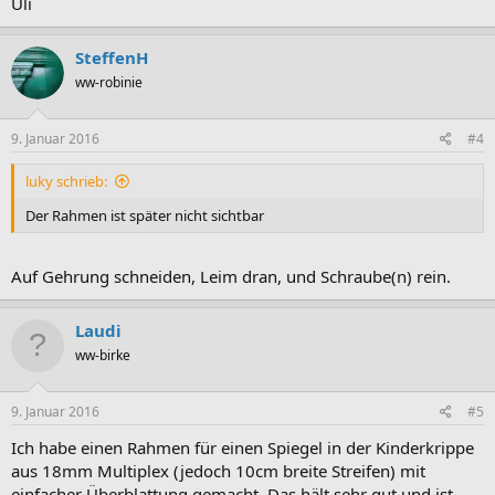
Uli
SteffenH
ww-robinie
9. Januar 2016
#4
luky schrieb:
Der Rahmen ist später nicht sichtbar
Auf Gehrung schneiden, Leim dran, und Schraube(n) rein.
Laudi
ww-birke
9. Januar 2016
#5
Ich habe einen Rahmen für einen Spiegel in der Kinderkrippe
aus 18mm Multiplex (jedoch 10cm breite Streifen) mit
einfacher Überblattung gemacht. Das hält sehr gut und ist