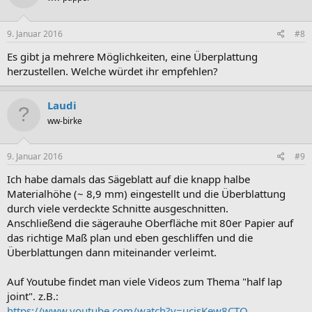
9. Januar 2016
#8
Es gibt ja mehrere Möglichkeiten, eine Überplattung
herzustellen. Welche würdet ihr empfehlen?
Laudi
ww-birke
9. Januar 2016
#9
Ich habe damals das Sägeblatt auf die knapp halbe
Materialhöhe (~ 8,9 mm) eingestellt und die Überblattung
durch viele verdeckte Schnitte ausgeschnitten.
Anschließend die sägerauhe Oberfläche mit 80er Papier auf
das richtige Maß plan und eben geschliffen und die
Überblattungen dann miteinander verleimt.
Auf Youtube findet man viele Videos zum Thema "half lap
joint". z.B.:
https://www.youtube.com/watch?v=ucisKew8CTQ