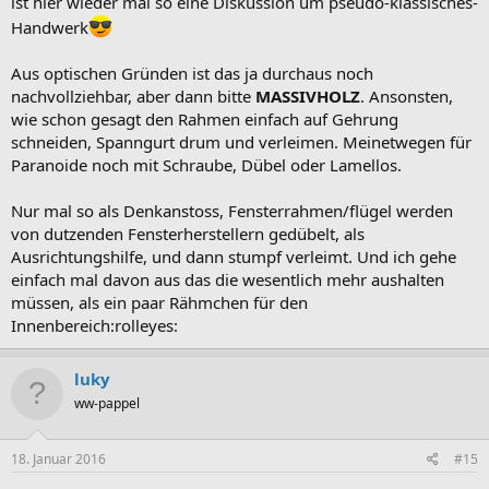
ist hier wieder mal so eine Diskussion um pseudo-klassisches-
Handwerk
Aus optischen Gründen ist das ja durchaus noch
nachvollziehbar, aber dann bitte
MASSIVHOLZ
. Ansonsten,
wie schon gesagt den Rahmen einfach auf Gehrung
schneiden, Spanngurt drum und verleimen. Meinetwegen für
Paranoide noch mit Schraube, Dübel oder Lamellos.
Nur mal so als Denkanstoss, Fensterrahmen/flügel werden
von dutzenden Fensterherstellern gedübelt, als
Ausrichtungshilfe, und dann stumpf verleimt. Und ich gehe
einfach mal davon aus das die wesentlich mehr aushalten
müssen, als ein paar Rähmchen für den
Innenbereich:rolleyes:
luky
ww-pappel
18. Januar 2016
#15