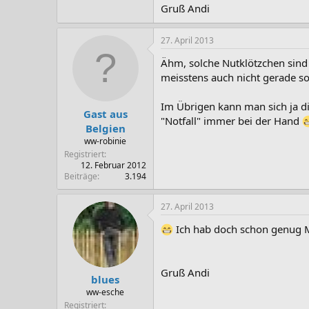
Gruß Andi
27. April 2013
Ähm, solche Nutklötzchen sind i
meisstens auch nicht gerade so 
Im Übrigen kann man sich ja d
Gast aus
"Notfall" immer bei der Hand
Belgien
ww-robinie
Registriert
12. Februar 2012
Beiträge
3.194
27. April 2013
Ich hab doch schon genug Mu
Gruß Andi
blues
ww-esche
Registriert