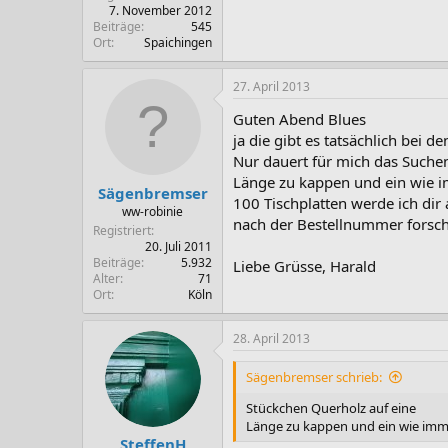
7. November 2012
Beiträge
545
Ort
Spaichingen
27. April 2013
Guten Abend Blues
ja die gibt es tatsächlich bei 
Nur dauert für mich das Suchen
Länge zu kappen und ein wie i
Sägenbremser
100 Tischplatten werde ich dir 
ww-robinie
nach der Bestellnummer forsc
Registriert
20. Juli 2011
Beiträge
5.932
Liebe Grüsse, Harald
Alter
71
Ort
Köln
28. April 2013
Sägenbremser schrieb:
Stückchen Querholz auf eine
Länge zu kappen und ein wie imme
SteffenH