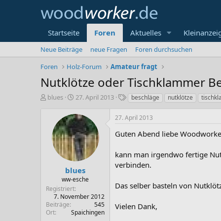
Startseite
Foren
Aktuelles
Kleinanzei
Neue Beiträge
neue Fragen
Foren durchsuchen
Foren
Holz-Forum
Amateur fragt
Nutklötze oder Tischklammer B
E
E
S
blues
27. April 2013
beschläge
nutklötze
tischk
r
r
c
s
s
h
27. April 2013
t
t
l
e
e
a
Guten Abend liebe Woodworke
l
l
g
l
l
w
kann man irgendwo fertige Nut
e
t
o
verbinden.
r
a
r
blues
m
t
ww-esche
Das selber basteln von Nutklöt
e
Registriert
7. November 2012
Beiträge
545
Vielen Dank,
Ort
Spaichingen