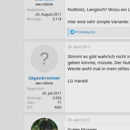
ww-robinie
Nutklotz, Langloch? Wozu ein La
Registriert
29. August 2011
Beiträge
3.118
Hier eine sehr simple Variante:
R
PrimaNoctis
e
a
k
28. April 2013
t
i
Stimmt es gibt wahrlich nicht 
o
geben könnte, müsste. Der Nut
n
Werde wohl mal in mein still
e
n
Sägenbremser
:
LG Harald
ww-robinie
Registriert
20. Juli 2011
Beiträge
5.932
Alter
71
Ort
Köln
29. April 2013
Guten Morgen,