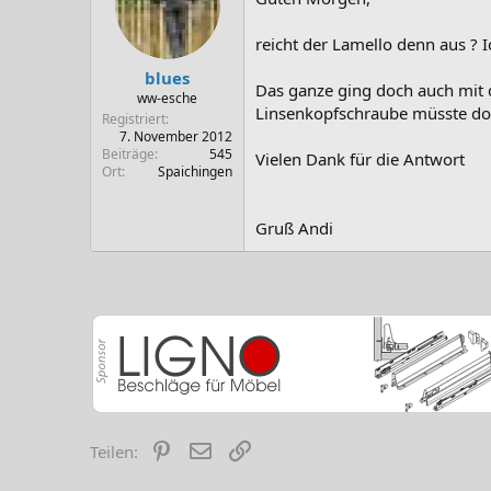
reicht der Lamello denn aus ? I
blues
Das ganze ging doch auch mit di
ww-esche
Linsenkopfschraube müsste do
Registriert
7. November 2012
Beiträge
545
Vielen Dank für die Antwort
Ort
Spaichingen
Gruß Andi
Pinterest
E-Mail
Link
Teilen: