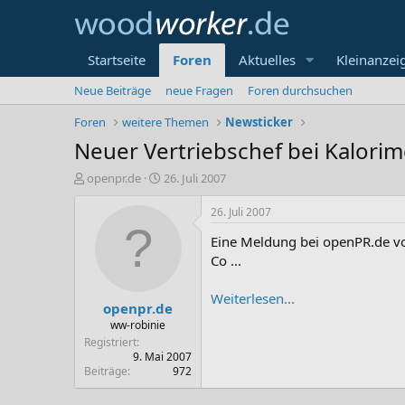
Startseite
Foren
Aktuelles
Kleinanzei
Neue Beiträge
neue Fragen
Foren durchsuchen
Foren
weitere Themen
Newsticker
Neuer Vertriebschef bei Kalorim
E
E
openpr.de
26. Juli 2007
r
r
s
s
26. Juli 2007
t
t
Eine Meldung bei openPR.de vo
e
e
l
l
Co ...
l
l
e
t
Weiterlesen...
openpr.de
r
a
m
ww-robinie
Registriert
9. Mai 2007
Beiträge
972