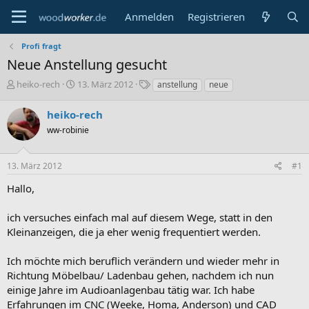
Anmelden
Registrieren
Profi fragt
Neue Anstellung gesucht
E
E
S
heiko-rech
13. März 2012
anstellung
neue
r
r
c
s
s
h
heiko-rech
t
t
l
ww-robinie
e
e
a
l
l
g
l
l
w
13. März 2012
#1
e
t
o
r
a
r
Hallo,
m
t
e
ich versuches einfach mal auf diesem Wege, statt in den
Kleinanzeigen, die ja eher wenig frequentiert werden.
Ich möchte mich beruflich verändern und wieder mehr in
Richtung Möbelbau/ Ladenbau gehen, nachdem ich nun
einige Jahre im Audioanlagenbau tätig war. Ich habe
Erfahrungen im CNC (Weeke, Homa, Anderson) und CAD