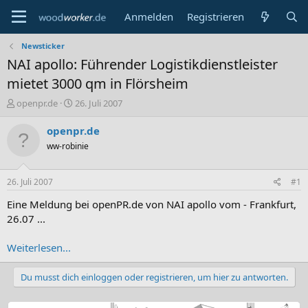
Anmelden
Registrieren
Newsticker
NAI apollo: Führender Logistikdienstleister
mietet 3000 qm in Flörsheim
E
E
openpr.de
26. Juli 2007
r
r
s
s
openpr.de
t
t
ww-robinie
e
e
l
l
l
l
26. Juli 2007
#1
e
t
r
a
Eine Meldung bei openPR.de von NAI apollo vom - Frankfurt,
m
26.07 ...
Weiterlesen...
Du musst dich einloggen oder registrieren, um hier zu antworten.