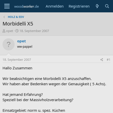
Anmelden
Registrieren
HOLZ & EDV
Morbidelli X5
E
E
opet
18. September 2007
r
r
s
s
opet
t
t
ww-pappel
e
e
l
l
l
l
18. September 2007
#1
e
t
r
a
Hallo Zusammen
m
Wir beabsichtigen eine Morbidelli X5 anzuschaffen.
Wir haben aber Bedenken wegen der Genauigkeit ( 5 Achs).
Hat jemand Erfahrung?
Speziell bei der Massivholzverarbeitung?
Einsatzgebiet: norm u. spez. Küchen