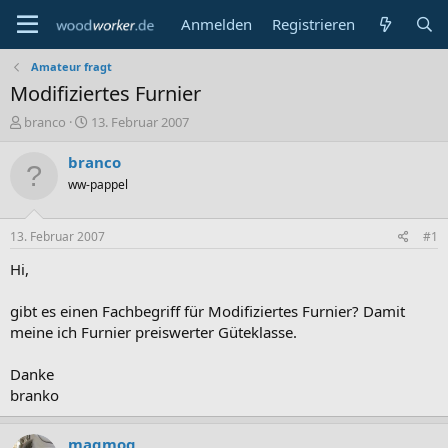
Anmelden
Registrieren
Amateur fragt
Modifiziertes Furnier
E
E
branco
13. Februar 2007
r
r
s
s
branco
t
t
ww-pappel
e
e
l
l
l
l
13. Februar 2007
#1
e
t
r
a
Hi,
m
gibt es einen Fachbegriff für Modifiziertes Furnier? Damit
meine ich Furnier preiswerter Güteklasse.
Danke
branko
magmog