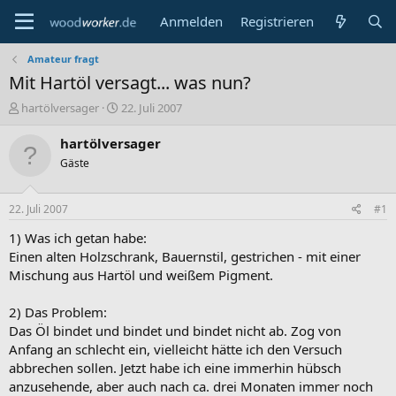
Anmelden
Registrieren
Amateur fragt
Mit Hartöl versagt... was nun?
E
E
hartölversager
22. Juli 2007
r
r
s
s
hartölversager
t
t
Gäste
e
e
l
l
l
l
22. Juli 2007
#1
e
t
r
a
1) Was ich getan habe:
m
Einen alten Holzschrank, Bauernstil, gestrichen - mit einer
Mischung aus Hartöl und weißem Pigment.
2) Das Problem:
Das Öl bindet und bindet und bindet nicht ab. Zog von
Anfang an schlecht ein, vielleicht hätte ich den Versuch
abbrechen sollen. Jetzt habe ich eine immerhin hübsch
anzusehende, aber auch nach ca. drei Monaten immer noch