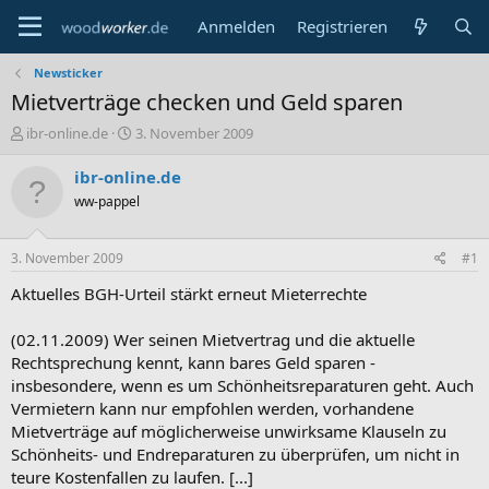
Anmelden
Registrieren
Newsticker
Mietverträge checken und Geld sparen
E
E
ibr-online.de
3. November 2009
r
r
s
s
ibr-online.de
t
t
ww-pappel
e
e
l
l
l
l
3. November 2009
#1
e
t
r
a
Aktuelles BGH-Urteil stärkt erneut Mieterrechte
m
(02.11.2009) Wer seinen Mietvertrag und die aktuelle
Rechtsprechung kennt, kann bares Geld sparen -
insbesondere, wenn es um Schönheitsreparaturen geht. Auch
Vermietern kann nur empfohlen werden, vorhandene
Mietverträge auf möglicherweise unwirksame Klauseln zu
Schönheits- und Endreparaturen zu überprüfen, um nicht in
teure Kostenfallen zu laufen. [...]