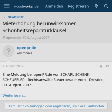
Anmelden
Registrieren
Newsticker
Mieterhöhung bei unwirksamer
Schönheitsreparaturklausel
E
E
openpr.de
9. August 2007
r
r
s
s
openpr.de
t
t
ww-robinie
e
e
l
l
l
l
9. August 2007
#1
e
t
r
a
Eine Meldung bei openPR.de von SCHARL SCHENK
m
SCHEUFFLER - Rechtsanwälte Steuerberater vom - Dresden,
09. August 2007 ...
Weiterlesen...
Du musst dich einloggen oder registrieren, um hier zu antworten.