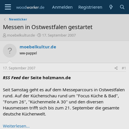
Anmelden
Registrieren
Newsticker
Messen in Ostwestfalen gestartet
E
E
moebelkultur.de
17. September 2007
r
r
s
s
moebelkultur.de
t
t
ww-pappel
e
e
l
l
l
l
17. September 2007
#1
e
t
r
a
RSS Feed
der Seite holzmann.de
m
Seit Samstag geht es auf dem Messeparcours in Ostwestfalen
rund. Auf der Küchenschau rund um "Focus Küche & Bad",
"Forum 26", "Küchenmeile A 30" und den diversen
Hausmessen trifft sich bis zum 21. September die gesamte
deutsche Küchenwelt.
Weiterlesen...