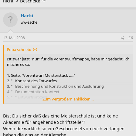
nicht -> Bescheid! ^^
Hacki
ww-esche
13. Mai 2008
#6
Fuba schrieb:
Ist zwar jetzt "nur" für die Vorentwurfsmappe, habe mir gedacht, ich
mache es so:
1. Seite: "Vorentwurf Meisterstück ....."
2. " : Konzept des Entwurfes
3. " : Beschreinung und Konstruktion und Ausführung
4. " : Dokumentation Kontext
5. " : " Entwurfsprozess
Zum Vergrößern anklicken....
6. " : Zeichnungen
Du meinst eine Excel Datei? Wenn du sowas hast, wieso denn nicht -
Bist Du sicher daß das eine Meisterschule ist und keine
> Bescheid! ^^
Akademie für angehende Schriftsteller?
Wenn die wirklich so ein Geschreibsel von euch verlangen
haben die was an der Klatsche.