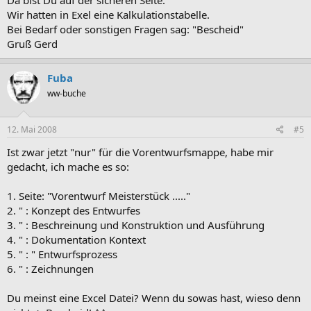
Da bist Du auf der sicheren Seite.
Wir hatten in Exel eine Kalkulationstabelle.
Bei Bedarf oder sonstigen Fragen sag: "Bescheid"
Gruß Gerd
Fuba
ww-buche
12. Mai 2008
#5
Ist zwar jetzt "nur" für die Vorentwurfsmappe, habe mir
gedacht, ich mache es so:
1. Seite: "Vorentwurf Meisterstück ....."
2. " : Konzept des Entwurfes
3. " : Beschreinung und Konstruktion und Ausführung
4. " : Dokumentation Kontext
5. " : " Entwurfsprozess
6. " : Zeichnungen
Du meinst eine Excel Datei? Wenn du sowas hast, wieso denn