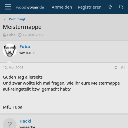
Anmelden
Registrieren
Profi fragt
Meistermappe
E
E
Fuba
12. Mai 2008
r
r
s
s
Fuba
t
t
ww-buche
e
e
l
l
l
l
12. Mai 2008
#1
e
t
r
a
Guden Tag allerseits
m
Und zwar wollte ich mal fragen, wie ihr eure Meistermappe
auf-/eingeteilt bzw. gemacht habt?
MfG Fuba
Hacki
ww-esche