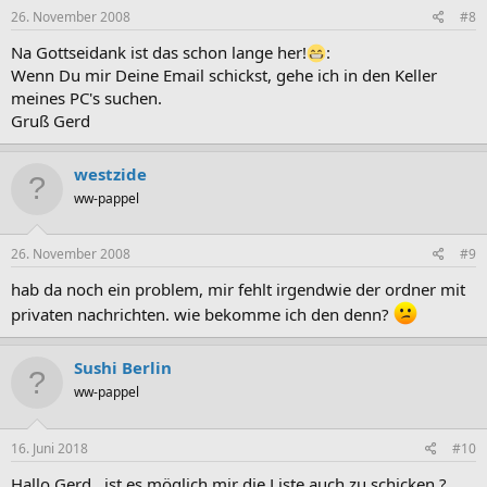
26. November 2008
#8
Na Gottseidank ist das schon lange her!
:
Wenn Du mir Deine Email schickst, gehe ich in den Keller
meines PC's suchen.
Gruß Gerd
westzide
ww-pappel
26. November 2008
#9
hab da noch ein problem, mir fehlt irgendwie der ordner mit
privaten nachrichten. wie bekomme ich den denn?
Sushi Berlin
ww-pappel
16. Juni 2018
#10
Hallo Gerd , ist es möglich mir die Liste auch zu schicken ?