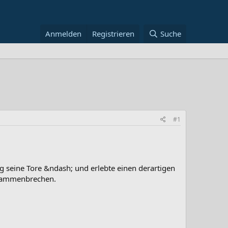
Anmelden
Registrieren
Suche
#1
g seine Tore &ndash; und erlebte einen derartigen
usammenbrechen.