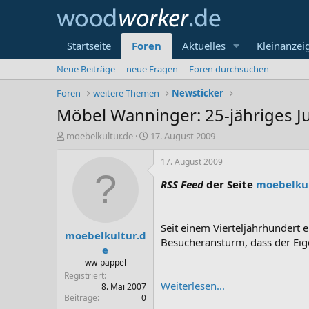
Startseite
Foren
Aktuelles
Kleinanzei
Neue Beiträge
neue Fragen
Foren durchsuchen
Foren
weitere Themen
Newsticker
Möbel Wanninger: 25-jähriges J
E
E
moebelkultur.de
17. August 2009
r
r
s
s
17. August 2009
t
t
RSS Feed
der Seite
moebelkul
e
e
l
l
l
l
e
t
Seit einem Vierteljahrhundert 
moebelkultur.d
r
a
Besucheransturm, dass der Ei
m
e
ww-pappel
Registriert
Weiterlesen...
8. Mai 2007
Beiträge
0