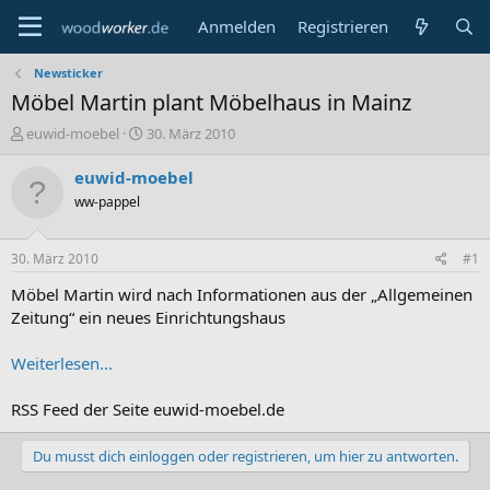
Anmelden
Registrieren
Newsticker
Möbel Martin plant Möbelhaus in Mainz
E
E
euwid-moebel
30. März 2010
r
r
s
s
euwid-moebel
t
t
ww-pappel
e
e
l
l
l
l
30. März 2010
#1
e
t
r
a
Möbel Martin wird nach Informationen aus der „Allgemeinen
m
Zeitung“ ein neues Einrichtungshaus
Weiterlesen...
RSS Feed der Seite euwid-moebel.de
Du musst dich einloggen oder registrieren, um hier zu antworten.