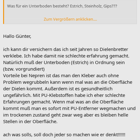
Was für ein Unterboden besteht? Estrich, Steinholz, Gips???
Zum Vergrößern anklicken....
Warum soll Kleber das nicht halten, noch nie in den Süden
geflogen???
Flugzeuge werden immer mehr geklebt statt genietet.
Hallo Günter,
MfG.
Günter
ich kann dir versichern das ich seit Jahren so Dielenbretter
STRATO
verklebe. Ich habe damit nie schlechte erfahrung gemacht.
STRATO
Natürlich muß der Unterboden (Estrich) in Ordnung sein
(bzw. vorgrundiert)
Vorteile bei Nepren ist das man den Kleber auch ohne
Problem wegrubbeln kann wenn mal was an die Oberfläche
der Dielen kommt. Außerdem ist es gesundheitlich
ungefährlich. Mit PU-Klebstoffen habe ich eher schlechte
Erfahrungen gemacht. Wenn mal was an die Oberfläche
kommt muß man es sofort mit PU-Entferner wegmachen und
im trockenen zustand geht zwar weg aber es bleiben helle
Stellen in der Oberfläche.
ach was solls, soll doch jeder so machen wie er denkt!!!!!!