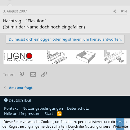
3. August 2007
#14
Nachtrag...."Elastilon"
(Ist mir der Name doch noch eingefallen)
Du musst dich einloggen oder registrieren, um hier zu antworten.
Pinterest
E-Mail
Link
Teilen:
Amateur fragt
Deutsch [Du]
Kontakt
Nutzungsbedingungen
Datenschutz
Hilfe und Impressum
Start
R
S
Diese Seite verwendet Cookies, um Inhalte zu personalisieren und dich nach
Obe
S
der Registrierung angemeldet zu halten. Durch die Nutzung unserer Webseite