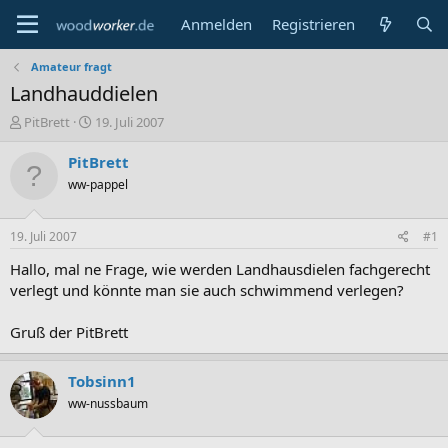
Anmelden
Registrieren
Amateur fragt
Landhauddielen
E
E
PitBrett
19. Juli 2007
r
r
s
s
PitBrett
t
t
ww-pappel
e
e
l
l
l
l
19. Juli 2007
#1
e
t
r
a
Hallo, mal ne Frage, wie werden Landhausdielen fachgerecht
m
verlegt und könnte man sie auch schwimmend verlegen?
Gruß der PitBrett
Tobsinn1
ww-nussbaum