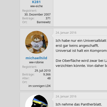
K281
ww-eiche
Registriert
30. Dezember 2007
Beiträge
371
Ort
Bannewitz
24. Januar 2016
Ich habe nur ein Universalblat
erst gar keins angeschafft.
Universal ist halt ein Komprom
michaelhild
Die Oberfläche wird zwar bei L
ww-robinie
verzichten könnte. Von daher br
Registriert
29. Juli 2010
Beiträge
9.366
Alter
48
Ort
im sonnigen LDK
24. Januar 2016
Ich nehme das Pantherblatt.