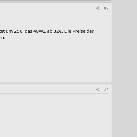
#2
tet um 25€, das 48WZ ab 32€. Die Preise der
en.
#3