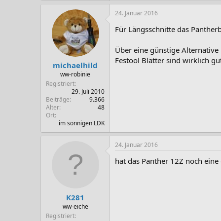
24. Januar 2016
Für Längsschnitte das Pantherb
Über eine günstige Alternativ
Festool Blätter sind wirklich g
michaelhild
ww-robinie
Registriert
29. Juli 2010
Beiträge
9.366
Alter
48
Ort
im sonnigen LDK
24. Januar 2016
hat das Panther 12Z noch eine 
K281
ww-eiche
Registriert