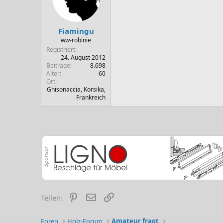
Fiamingu
ww-robinie
Registriert
24. August 2012
Beiträge
8.698
Alter
60
Ort
Ghisonaccia, Korsika,
Frankreich
Pinterest
E-Mail
Link
Teilen:
Foren
Holz-Forum
Amateur fragt