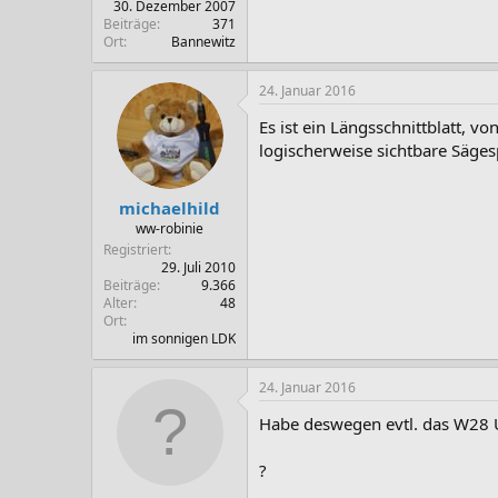
30. Dezember 2007
Beiträge
371
Ort
Bannewitz
24. Januar 2016
Es ist ein Längsschnittblatt, v
logischerweise sichtbare Säges
michaelhild
ww-robinie
Registriert
29. Juli 2010
Beiträge
9.366
Alter
48
Ort
im sonnigen LDK
24. Januar 2016
Habe deswegen evtl. das W28 
?