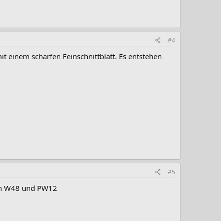
#4
mit einem scharfen Feinschnittblatt. Es entstehen
#5
hen W48 und PW12