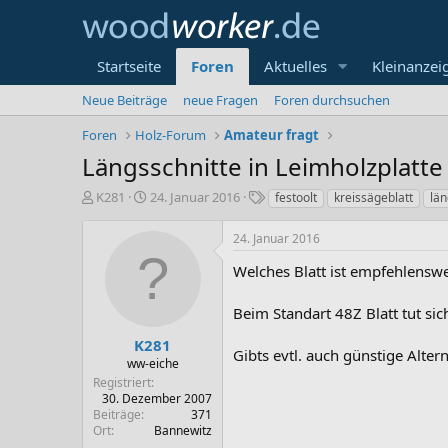
Startseite
Foren
Aktuelles
Kleinanzei
Neue Beiträge
neue Fragen
Foren durchsuchen
Foren
Holz-Forum
Amateur fragt
Längsschnitte in Leimholzplatte 
E
E
S
K281
24. Januar 2016
festoolt
kreissägeblatt
län
r
r
c
s
s
h
24. Januar 2016
t
t
l
e
e
a
Welches Blatt ist empfehlensw
l
l
g
l
l
w
Beim Standart 48Z Blatt tut si
e
t
o
r
a
r
K281
Gibts evtl. auch günstige Altern
m
t
ww-eiche
e
Registriert
30. Dezember 2007
Beiträge
371
Ort
Bannewitz