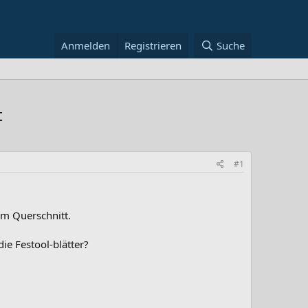
Anmelden
Registrieren
Suche
t
#1
im Querschnitt.
die Festool-blätter?