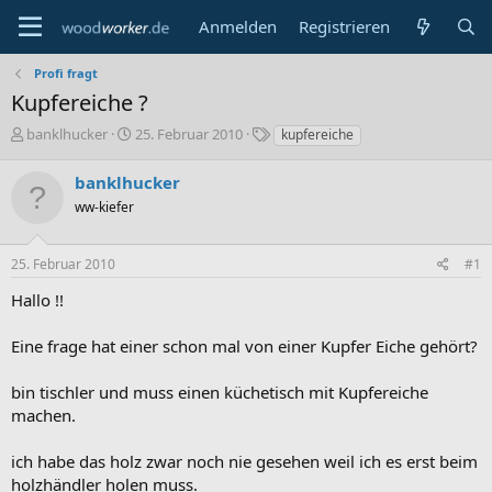
Anmelden
Registrieren
Profi fragt
Kupfereiche ?
E
E
S
banklhucker
25. Februar 2010
kupfereiche
r
r
c
s
s
h
banklhucker
t
t
l
ww-kiefer
e
e
a
l
l
g
l
l
w
25. Februar 2010
#1
e
t
o
r
a
r
Hallo !!
m
t
e
Eine frage hat einer schon mal von einer Kupfer Eiche gehört?
bin tischler und muss einen küchetisch mit Kupfereiche
machen.
ich habe das holz zwar noch nie gesehen weil ich es erst beim
holzhändler holen muss.