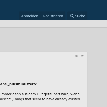
Anmelden
Registrieren
Suche
#1
mens „plusminuszero“
as immer dann aus dem Hut gezaubert wird, wenn
uscht: „Things that seem to have already existed