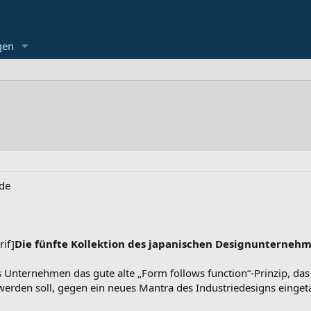
gen
.de
rif]
Die fünfte Kollektion des japanischen Designunterneh
 Unternehmen das gute alte „Form follows function“-Prinzip, d
erden soll, gegen ein neues Mantra des Industriedesigns eingeta