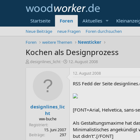
Startseite
Foren
Aktuelles
Kleinanzei
Neue Beiträge
neue Fragen
Foren durchsuchen
Foren
weitere Themen
Newsticker
Kochen als Designprozess
E
E
designlines_licht
12. August 2008
r
r
s
s
12. August 2008
t
t
RSS Fedd der Seite designlines
e
e
l
l
l
l
e
t
designlines_lic
r
a
[FONT=Arial, Helvetica, sans-se
m
ht
ww-buche
Als Gestaltungsmaxime hat das
Registriert
Minimalistisches angekündigt w
15. Juni 2007
Beiträge
297
but didn’t“.[/FONT]