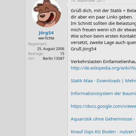
19. September 2011
Grüß dich, mit der Statik = Bel
dir aber ein paar Links geben.
Im Schnitt sollten die Belast
mich freuen wenn ich dir etwas
Jörg54
Wie schon beim ersten Kontakt
ww-fichte
versetzt, zweite Lage auch que
Registriert
Gruß Jörg54
25. August 2006
Beiträge
15
Ort
Berlin 13587
Verkehrslasten Einfamielienha
http://de.wikipedia.org/wiki/
Statik Maa - Downloads | Meh
Informationssystem der Baumi
https://docs.google.com/view
Aquaristik ohne Geheimnisse -
Knauf Gips KG Boden - nutzen 