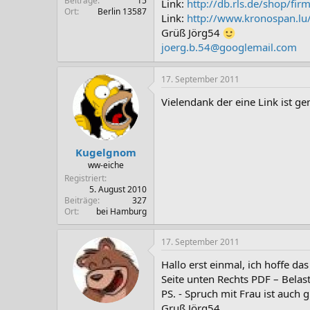
Beiträge
15
Link:
http://db.rls.de/shop/fi
Ort
Berlin 13587
Link:
http://www.kronospan.lu
Grüß Jörg54
joerg.b.54@googlemail.com
17. September 2011
Vielendank der eine Link ist ge
Kugelgnom
ww-eiche
Registriert
5. August 2010
Beiträge
327
Ort
bei Hamburg
17. September 2011
Hallo erst einmal, ich hoffe das
Seite unten Rechts PDF – Belast
PS. - Spruch mit Frau ist auch
Gruß Jörg54