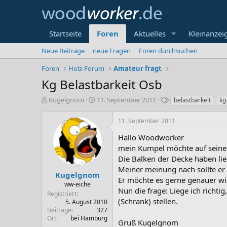
Startseite
Foren
Aktuelles
Kleinanzei
Neue Beiträge
neue Fragen
Foren durchsuchen
Foren
Holz-Forum
Amateur fragt
Kg Belastbarkeit Osb
E
E
S
Kugelgnom
11. September 2011
belastbarkeit
kg
r
r
c
s
s
h
11. September 2011
t
t
l
e
e
a
Hallo Woodworker
l
l
g
mein Kumpel möchte auf seine 
l
l
w
Die Balken der Decke haben li
e
t
o
Meiner meinung nach sollte e
r
a
r
Kugelgnom
Er möchte es gerne genauer wi
m
t
ww-eiche
Nun die frage: Liege ich richti
e
Registriert
(Schrank) stellen.
5. August 2010
Beiträge
327
Ort
bei Hamburg
Gruß Kugelgnom