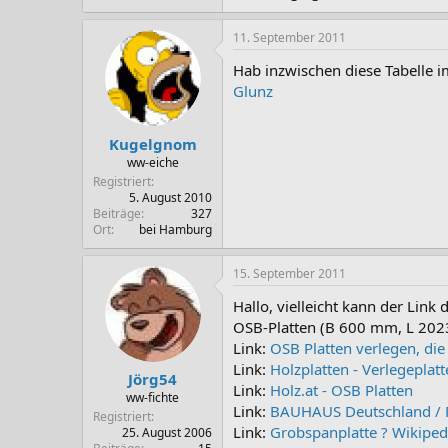
11. September 2011
Hab inzwischen diese Tabelle i
Glunz
Kugelgnom
ww-eiche
Registriert
5. August 2010
Beiträge
327
Ort
bei Hamburg
15. September 2011
Hallo, vielleicht kann der Link d
OSB-Platten (B 600 mm, L 2023
Link:
OSB Platten verlegen, di
Link:
Holzplatten - Verlegeplat
Jörg54
Link:
Holz.at - OSB Platten
ww-fichte
Link:
BAUHAUS Deutschland / P
Registriert
Link:
Grobspanplatte ? Wikiped
25. August 2006