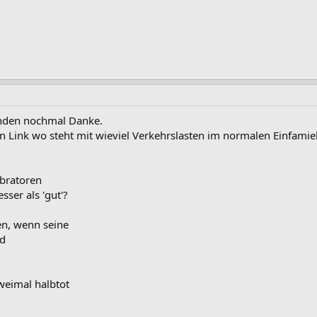
funden nochmal Danke.
en Link wo steht mit wieviel Verkehrslasten im normalen Einfamie
ibratoren
esser als 'gut'?
en, wenn seine
nd
weimal halbtot