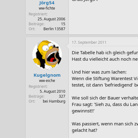
Jörg54
ww-fichte
Registriert
25. August 2006
Beiträge
15
Ort
Berlin 13587
17. September 2011
Die Tabelle hab ich gleich ge
Hast du vielleicht auch noch n
Und hier was zum lachen:
Kugelgnom
Wenn die Stiftung Warentest V
ww-eiche
testet, ist dann 'befriedigend' b
Registriert
5. August 2010
Beiträge
327
Wie soll sich der Bauer verhalt
Ort
bei Hamburg
Frau sagt: 'Sieh zu, dass du La
gewinnst!!'
Was passiert, wenn man sich z
gelacht hat?