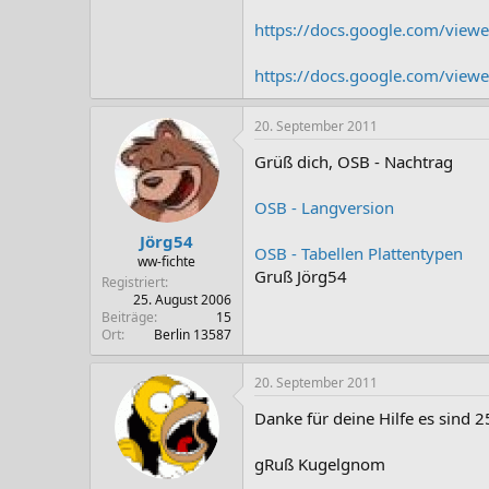
https://docs.google.com/viewe
https://docs.google.com/view
20. September 2011
Grüß dich, OSB - Nachtrag
OSB - Langversion
Jörg54
OSB - Tabellen Plattentypen
ww-fichte
Gruß Jörg54
Registriert
25. August 2006
Beiträge
15
Ort
Berlin 13587
20. September 2011
Danke für deine Hilfe es sind 
gRuß Kugelgnom