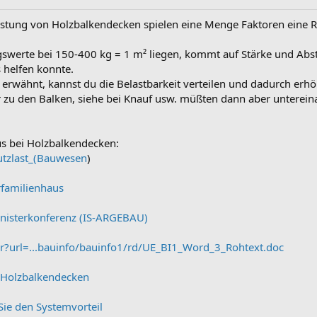
astung von Holzbalkendecken spielen eine Menge Faktoren eine Roll
ungswerte bei 150-400 kg = 1 m² liegen, kommt auf Stärke und Ab
 helfen konnte.
 erwähnt, kannst du die Belastbarkeit verteilen und dadurch er
r zu den Balken, siehe bei Knauf usw. müßten dann aber unterein
us bei Holzbalkendecken:
Nutzlast_(Bauwesen
)
rfamilienhaus
nisterkonferenz (IS-ARGEBAU)
er?url=...bauinfo/bauinfo1/rd/UE_BI1_Word_3_Rohtext.doc
 Holzbalkendecken
Sie den Systemvorteil