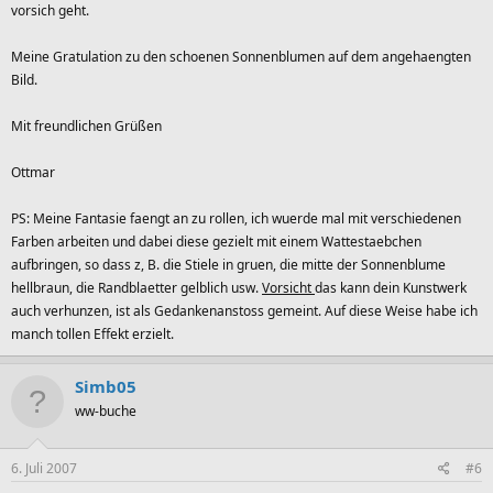
vorsich geht.
Meine Gratulation zu den schoenen Sonnenblumen auf dem angehaengten
Bild.
Mit freundlichen Grüßen
Ottmar
PS: Meine Fantasie faengt an zu rollen, ich wuerde mal mit verschiedenen
Farben arbeiten und dabei diese gezielt mit einem Wattestaebchen
aufbringen, so dass z, B. die Stiele in gruen, die mitte der Sonnenblume
hellbraun, die Randblaetter gelblich usw.
Vorsicht
das kann dein Kunstwerk
auch verhunzen, ist als Gedankenanstoss gemeint. Auf diese Weise habe ich
manch tollen Effekt erzielt.
Simb05
ww-buche
6. Juli 2007
#6