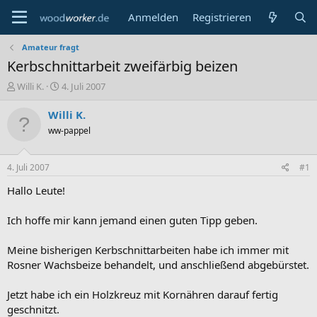
Anmelden
Registrieren
Amateur fragt
Kerbschnittarbeit zweifärbig beizen
E
E
Willi K.
4. Juli 2007
r
r
s
s
Willi K.
t
t
ww-pappel
e
e
l
l
l
l
4. Juli 2007
#1
e
t
r
a
Hallo Leute!
m
Ich hoffe mir kann jemand einen guten Tipp geben.
Meine bisherigen Kerbschnittarbeiten habe ich immer mit
Rosner Wachsbeize behandelt, und anschließend abgebürstet.
Jetzt habe ich ein Holzkreuz mit Kornähren darauf fertig
geschnitzt.