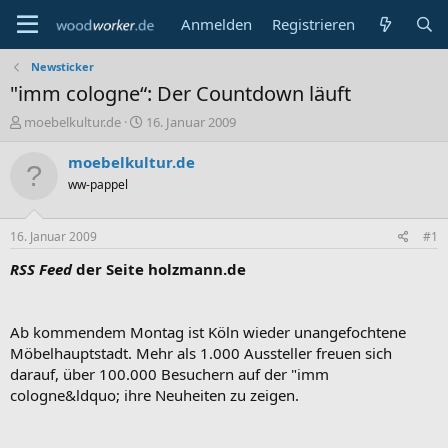
Anmelden
Registrieren
Newsticker
"imm cologne“: Der Countdown läuft
E
E
moebelkultur.de
16. Januar 2009
r
r
s
s
moebelkultur.de
t
t
ww-pappel
e
e
l
l
l
l
16. Januar 2009
#1
e
t
r
a
RSS Feed
der Seite holzmann.de
m
Ab kommendem Montag ist Köln wieder unangefochtene
Möbelhauptstadt. Mehr als 1.000 Aussteller freuen sich
darauf, über 100.000 Besuchern auf der "imm
cologne&ldquo; ihre Neuheiten zu zeigen.