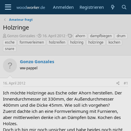
Anmelden
Registrieren
Amateur fragt
Holzringe
E
E
S
Gonzo Gonzales
16. April 2012
ahorn
dampfbiegen
drum
r
r
c
esche
formverleimen
holzreifen
holzring
holzringe
kochen
s
s
h
snare
t
t
l
e
e
a
Gonzo Gonzales
l
l
g
l
l
w
ww-pappel
e
t
o
r
a
r
m
t
16. April 2012
#1
e
Ich möchte Holzringe aus Esche oder Ahorn herstellen. Der
Innendurchmesser ist 330mm, der Außendurchmesser
400mm und die Dicke 45mm. Wie soll ich vorgehen?
Zuerst dachte ich an eine Formverleimung mit Furnieren,
aber mittlerweilen denke ich an Dämpfen bzw. Kochen des
Holzes.
Doch ich bin mir noch unsicher und habe beides noch nicht