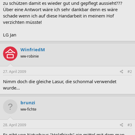
zu schützen damit es wieder gut und gepflegt aussieht???
Über eine Antwort wäre ich sehr dankbar denn es wäre
schade wenn ich auf diese Handarbeit in meinem Hof
verzichten müsste!
LG Jan
WinfriedM
ww-robinie
27. April 2009
#2
Nimm doch die gleiche Lasur, die schonmal verwendet
wurde...
brunzi
ww-fichte
28. April 2009
#3
Es gibt von Naturhaus "Holzfrisch" ein mittel mit dem man