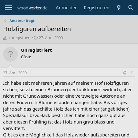
Anmelden
Registrieren
Amateur fragt
Holzfiguren aufbereiten
E
E
Unregistriert
27. April 2009
r
r
s
s
Unregistriert
t
t
Gäste
e
e
l
l
l
l
27. April 2009
#1
e
t
r
a
Ich habe seit mehreren Jahren auf meinem Hof Holzfiguren
m
stehen, so z.b. einen Brunnen (der funktioniert wirklich, aber
nicht mit Grundwasser) oder eine verzweigte Astkrone an
deren Enden ich Blumenstauden hängen habe. Bis voriges
jahre sah das geschälte Holz das ich mit einer (angeblichen)
Speziallasur bzw. -lack bestrichen habe noch ganz gut aus
aber diesen Frühling ist das Holz nun grau blass und
verwittert.
Gibt es eine Möglichkeit das Holz wieder aufzubereiten und