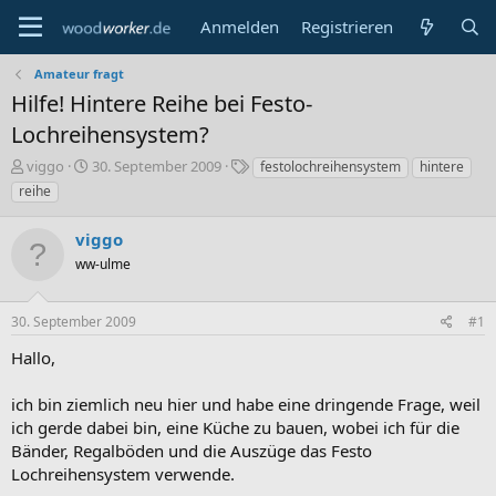
Anmelden
Registrieren
Amateur fragt
Hilfe! Hintere Reihe bei Festo-
Lochreihensystem?
E
E
S
viggo
30. September 2009
festolochreihensystem
hintere
r
r
c
reihe
s
s
h
t
t
l
viggo
e
e
a
l
ww-ulme
l
g
l
l
w
e
t
o
30. September 2009
#1
r
a
r
m
t
Hallo,
e
ich bin ziemlich neu hier und habe eine dringende Frage, weil
ich gerde dabei bin, eine Küche zu bauen, wobei ich für die
Bänder, Regalböden und die Auszüge das Festo
Lochreihensystem verwende.