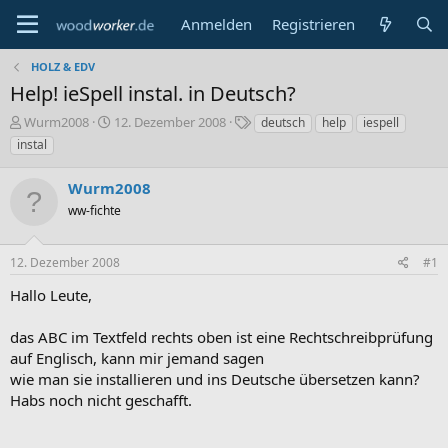
Anmelden
Registrieren
HOLZ & EDV
Help! ieSpell instal. in Deutsch?
E
E
S
Wurm2008
12. Dezember 2008
deutsch
help
iespell
r
r
c
instal
s
s
h
t
t
l
Wurm2008
e
e
a
l
ww-fichte
l
g
l
l
w
e
t
o
12. Dezember 2008
#1
r
a
r
m
t
Hallo Leute,
e
das ABC im Textfeld rechts oben ist eine Rechtschreibprüfung
auf Englisch, kann mir jemand sagen
wie man sie installieren und ins Deutsche übersetzen kann?
Habs noch nicht geschafft.