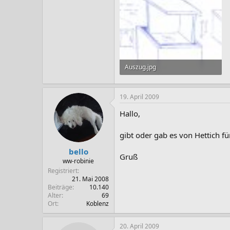
Auszug.jpg
272,1 KB · Aufrufe: 37
19. April 2009
Hallo,
gibt oder gab es von Hettich f
bello
Gruß
ww-robinie
Registriert
21. Mai 2008
Beiträge
10.140
Alter
69
Ort
Koblenz
20. April 2009