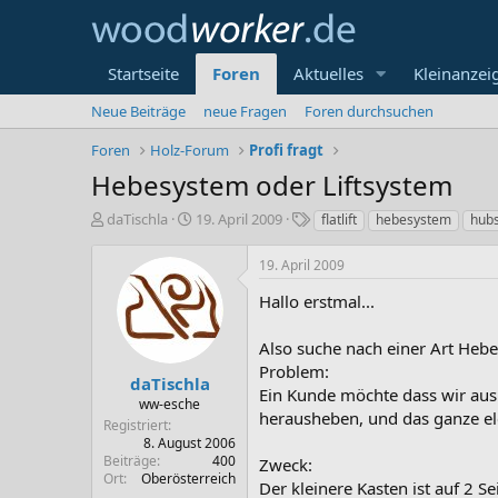
Startseite
Foren
Aktuelles
Kleinanzei
Neue Beiträge
neue Fragen
Foren durchsuchen
Foren
Holz-Forum
Profi fragt
Hebesystem oder Liftsystem
E
E
S
daTischla
19. April 2009
flatlift
hebesystem
hub
r
r
c
s
s
h
19. April 2009
t
t
l
e
e
a
Hallo erstmal...
l
l
g
l
l
w
Also suche nach einer Art Hebe
e
t
o
Problem:
r
a
r
daTischla
Ein Kunde möchte dass wir aus
m
t
ww-esche
herausheben, und das ganze el
e
Registriert
8. August 2006
Beiträge
400
Zweck:
Ort
Oberösterreich
Der kleinere Kasten ist auf 2 S