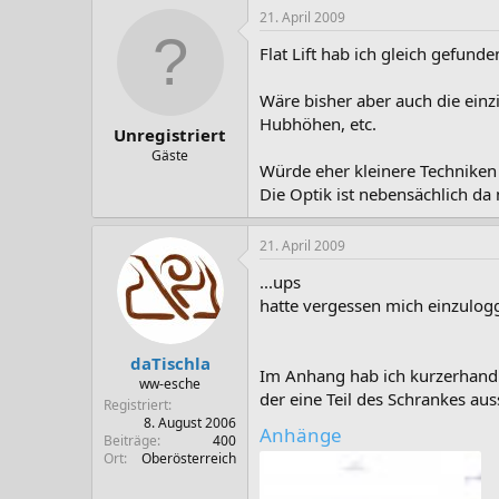
21. April 2009
Flat Lift hab ich gleich gefunde
Wäre bisher aber auch die einzi
Hubhöhen, etc.
Unregistriert
Gäste
Würde eher kleinere Techniken 
Die Optik ist nebensächlich da
21. April 2009
...ups
hatte vergessen mich einzulogg
daTischla
Im Anhang hab ich kurzerhand 
ww-esche
der eine Teil des Schrankes au
Registriert
8. August 2006
Anhänge
Beiträge
400
Ort
Oberösterreich