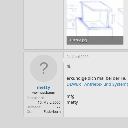
Auszug.jpg
272,1 KB · Aufrufe: 32
24. April 2009
hi,
erkundige dich mal bei der Fa.
DEWERT Antriebs- und Syste
metty
ww-nussbaum
mfg
Registriert
metty
15. März 2005
Beiträge
77
Ort
Paderborn