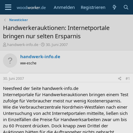
Anmelden
Registrieren
Newsticker
Handwerkerauktionen: Internetportale
bringen nur selten Ersparnis
E
E
handwerk-info.de
30. Juni 2007
r
r
s
s
handwerk-info.de
t
t
ww-esche
e
e
l
l
l
l
30. Juni 2007
#1
e
t
r
a
Neesfeed der Seite handwerk-info.de
m
Internetportale für Handwerkerauktionen bringen einem Test
zufolge für Verbraucher meist nur wenig Kostenersparnis.
Wie die Verbraucherzentrale Nordrhein-Westfalen nach einer
Untersuchung von acht Internetportalen mitteilte, ließen sich
in Einzelfällen die Preise für Handwerksarbeiten zwar um bis
zu 60 Prozent drücken. Dock knapp zwei Drittel der
Auktionen hätten für die Auftraggeber nichts gebracht.